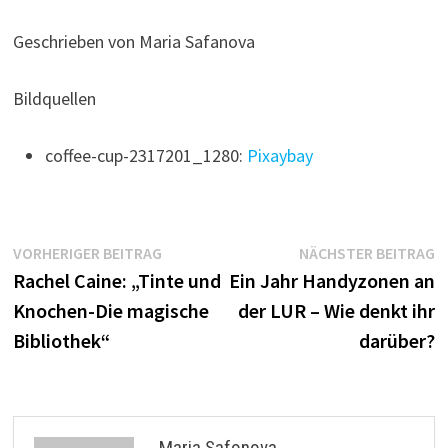
Geschrieben von Maria Safanova
Bildquellen
coffee-cup-2317201_1280:
Pixaybay
Beitragsnavigation
Vorheriger
N
VORHERIGER BEITRAG
NÄCHSTER BEITRAG
Beitrag:
B
Rachel Caine: „Tinte und
Ein Jahr Handyzonen an
Knochen-Die magische
der LUR – Wie denkt ihr
Bibliothek“
darüber?
Maria Safonova